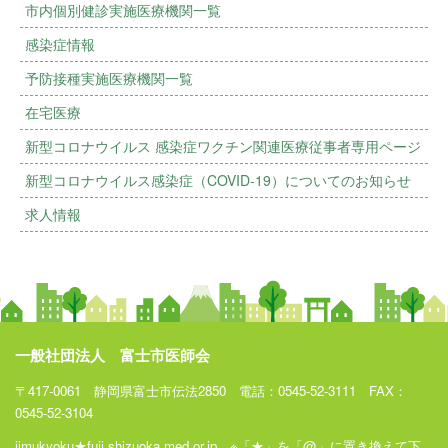
市内個別健診実施医療機関一覧
感染症情報
予防接種実施医療機関一覧
在宅医療
新型コロナウイルス 感染症ワクチン関連医療従事者専用ページ
新型コロナウイルス感染症（COVID-19）についてのお知らせ
求人情報
一般社団法人 富士市医師会
〒417-0061 静岡県富士市伝法2850 電話：0545-52-3111 FAX：
0545-52-3104
jimukyoku★fuji.shizuoka.med.or.jp ※「★」を「@」に置き換えて下