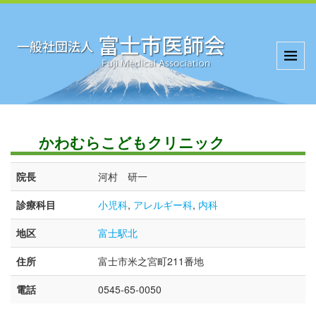
かわむらこどもクリニック
院長
河村 研一
診療科目
小児科
,
アレルギー科
,
内科
地区
富士駅北
住所
富士市米之宮町211番地
電話
0545-65-0050