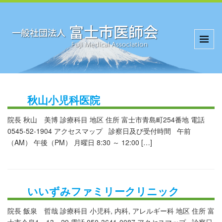
秋山小児科医院
院長 秋山 美博 診療科目 地区 住所 富士市青島町254番地 電話
0545-52-1904 アクセスマップ 診察日及び受付時間 午前
（AM） 午後（PM） 月曜日 8:30 ～ 12:00 […]
いいずみファミリークリニック
院長 飯泉 哲哉 診療科目 小児科, 内科, アレルギー科 地区 住所 富
士市今泉1－13－29 電話 050-3641-0087 アクセスマップ 診察日