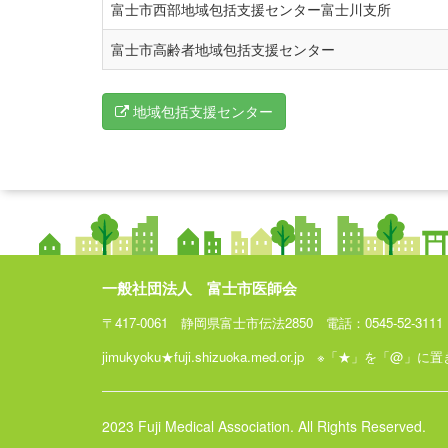
富士市西部地域包括支援センター富士川支所
富士市高齢者地域包括支援センター
地域包括支援センター
一般社団法人 富士市医師会
〒417-0061 静岡県富士市伝法2850 電話：0545-52-3111 F
jimukyoku★fuji.shizuoka.med.or.jp ※「★」を「
2023 Fuji Medical Association. All Rights Reserved.