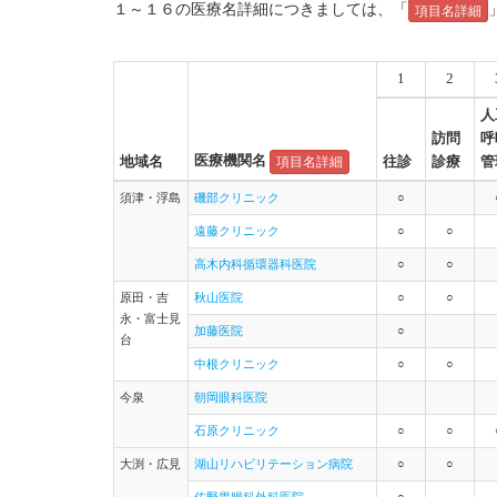
１～１６の医療名詳細につきましては、「
項目名詳細
1
2
人
訪問
呼
医療機関名
地域名
往診
診療
管
項目名詳細
須津・浮島
磯部クリニック
○
遠藤クリニック
○
○
高木内科循環器科医院
○
○
原田・吉
秋山医院
○
○
永・富士見
加藤医院
○
台
中根クリニック
○
○
今泉
朝岡眼科医院
石原クリニック
○
○
大渕・広見
湖山リハビリテーション病院
○
○
佐野胃腸科外科医院
○