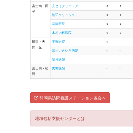
富士南・田
安どうクリニック
○
○
子
池辺クリニック
○
○
岳南医院
○
○
木村内科医院
○
○
鷹岡・天
平野医院
○
間・丘
富士いきいき病院
○
○
望月医院
富士川・松
秀村医院
○
○
野
静岡県訪問看護ステーション協会へ
地域包括支援センターとは