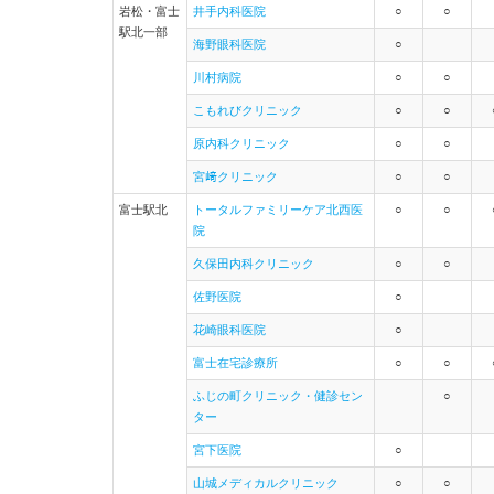
岩松・富士
井手内科医院
○
○
駅北一部
海野眼科医院
○
川村病院
○
○
こもれびクリニック
○
○
原内科クリニック
○
○
宮﨑クリニック
○
○
富士駅北
トータルファミリーケア北西医
○
○
院
久保田内科クリニック
○
○
佐野医院
○
花崎眼科医院
○
富士在宅診療所
○
○
ふじの町クリニック・健診セン
○
ター
宮下医院
○
山城メディカルクリニック
○
○