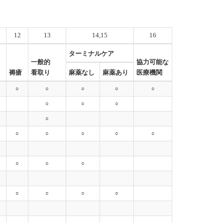
12
13
14,15
16
ターミナルケア
一般的
協力可能な
褥瘡
看取り
麻薬なし
麻薬あり
医療機関
○
○
○
○
○
○
○
○
○
○
○
○
○
○
○
○
○
○
○
○
○