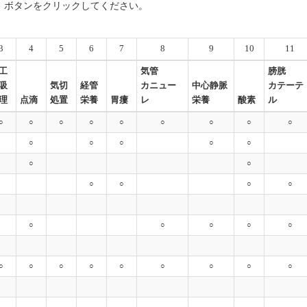
」ボタンをクリックしてください。
3
4
5
6
7
8
9
10
11
工
気管
膀胱
吸
気切
経管
カニュー
中心静脈
カテーテ
理
点滴
処置
栄養
胃瘻
レ
栄養
酸素
ル
○
○
○
○
○
○
○
○
○
○
○
○
○
○
○
○
○
○
○
○
○
○
○
○
○
○
○
○
○
○
○
○
○
○