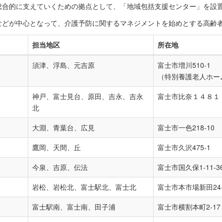
総合的に支えていくための拠点として、「地域包括支援センター」を設
などが中心となって、介護予防に関するマネジメントを始めとする高齢
担当地区
所在地
須津、浮島、元吉原
富士市増川510-1
（特別養護老人ホー
神戸、富士見台、原田、吉永、吉永
富士市比奈１４８１
北
大淵、青葉台、広見
富士市一色218-10
鷹岡、天間、丘
富士市久沢475-1
今泉、吉原、伝法
富士市国久保1-11-3
岩松、岩松北、富士駅北、富士北
富士市本市場新田24-
富士駅南、富士南、田子浦
富士市横割本町2-17