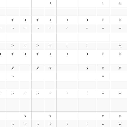
○
○
○
○
○
○
○
○
○
○
○
○
○
○
○
○
○
○
○
○
○
○
○
○
○
○
○
○
○
○
○
○
○
○
○
○
○
○
○
○
○
○
○
○
○
○
○
○
○
○
○
○
○
○
○
○
○
○
○
○
○
○
○
○
○