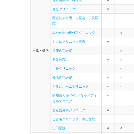
せきクリニック
※
医療法人社団 広見会 広見医
院
みやかわ内科外科クリニック
○
ももはクリニック石坂
○
吉原・伝法
遠藤内科医院
○
勝又医院
○
○
小松クリニック
○
鈴木内科医院
○
○
するがホームクリニック
○
○
医療法人 医心会 たなかメディ
○
カルスクエア
とみ皮膚科クリニック
○
こどもクリニック 中山医院
山田医院
○
○