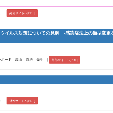
 |
外部サイトへ[PDF]
ウイルス対策についての見解 -感染症法上の類型変更
ーボード 高山 義浩 先生 |
外部サイトへ[PDF]
 |
外部サイトへ[PDF]