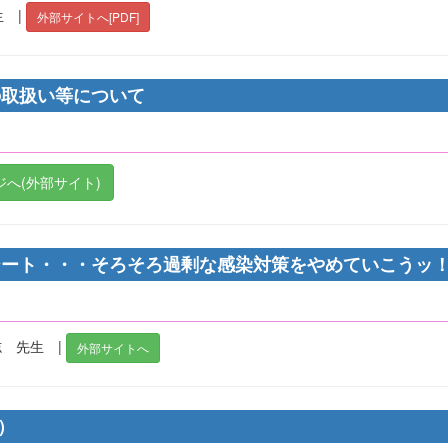
 |
外部サイトへ[PDF]
の取扱い等について
へ(外部サイト)
シート・・・そろそろ過剰な感染対策をやめていこうッ
志 先生 |
外部サイトへ
）