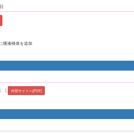
2日
に唾液検体を追加
 |
外部サイトへ[PDF]
）