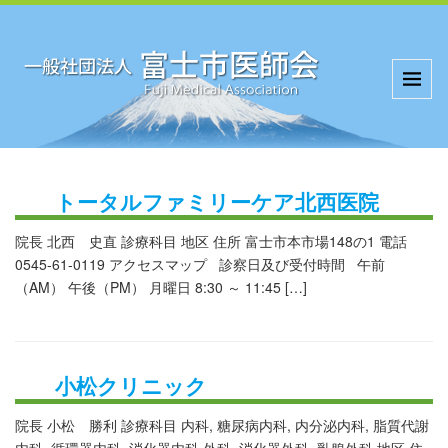
トータルファミリーケア北西医院
院長 北西 史直 診療科目 地区 住所 富士市本市場148の1 電話
0545-61-0119 アクセスマップ 診察日及び受付時間 午前
（AM） 午後（PM） 月曜日 8:30 ～ 11:45 […]
小松クリニック
院長 小松 勝利 診療科目 内科, 糖尿病内科, 内分泌内科, 脂質代謝
内科, 循環器内科, 消化器内科,外科, 消化器外科, 乳腺外科 地区 住