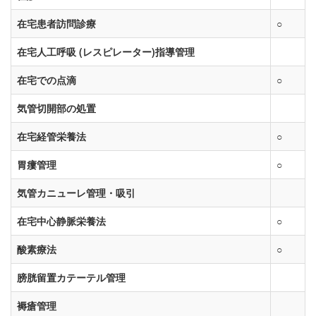
在宅患者訪問診療
○
在宅人工呼吸 (レスピレーター)指導管理
在宅での点滴
○
気管切開部の処置
在宅経管栄養法
○
胃瘻管理
○
気管カニューレ管理・吸引
在宅中心静脈栄養法
○
酸素療法
○
膀胱留置カテーテル管理
褥瘡管理