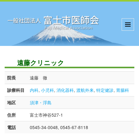
遠藤クリニック
院長
遠藤 徹
診療科目
内科
,
小児科
,
消化器科
,
渡航外来
,
特定健診
,
胃腸科
地区
須津・浮島
住所
富士市神谷527-1
電話
0545-34-0048, 0545-67-8118