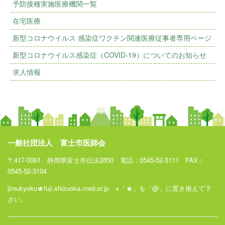
予防接種実施医療機関一覧
在宅医療
新型コロナウイルス 感染症ワクチン関連医療従事者専用ページ
新型コロナウイルス感染症（COVID-19）についてのお知らせ
求人情報
一般社団法人 富士市医師会
〒417-0061 静岡県富士市伝法2850 電話：0545-52-3111 FAX：
0545-52-3104
jimukyoku★fuji.shizuoka.med.or.jp ※「★」を「@」に置き換えて下
さい。